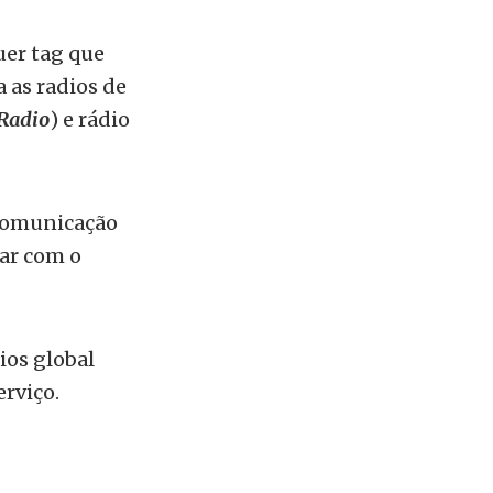
uer tag que
a as radios de
Radio
) e rádio
 comunicação
ar com o
ios global
erviço.