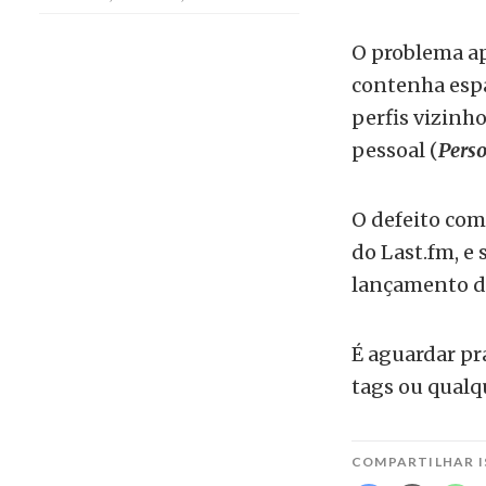
O problema ap
contenha esp
perfis vizinho
pessoal (
Pers
O defeito co
do Last.fm, e
lançamento da
É aguardar pr
tags ou qualqu
COMPARTILHAR I