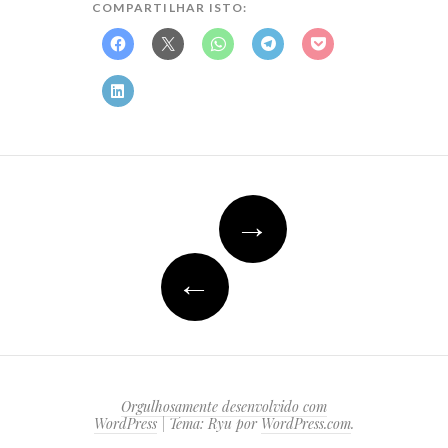
COMPARTILHAR ISTO:
Navegação
→
do
post
←
Orgulhosamente desenvolvido com
WordPress
|
Tema: Ryu por
WordPress.com
.