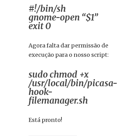
#!/bin/sh
gnome-open “$1”
exit 0
Agora falta dar permissão de
execução para o nosso script:
sudo chmod +x
/usr/local/bin/picasa-
hook-
filemanager.sh
Está pronto!