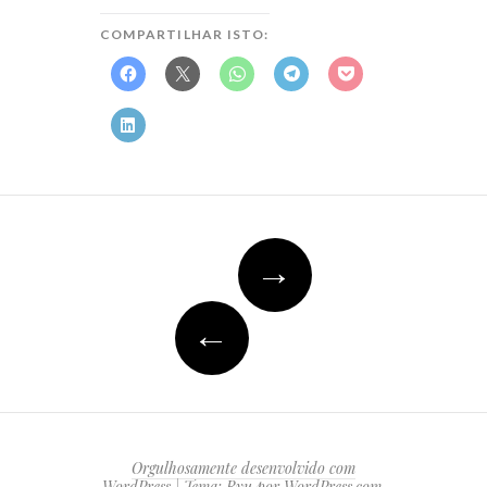
COMPARTILHAR ISTO:
Navegação
→
do
post
←
Orgulhosamente desenvolvido com
WordPress
|
Tema: Ryu por
WordPress.com
.