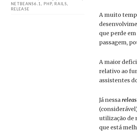
NETBEANS6.1
,
PHP
,
RAILS
,
RELEASE
A muito temp
desenvolvime
que perde em 
passagem, pou
A maior defici
relativo ao f
assistentes d
Já nessa
releas
(consideráve
utilização de
que está melh