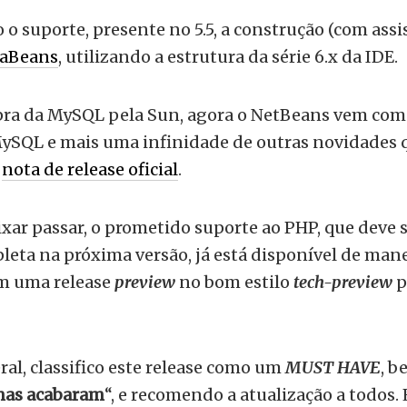
 o suporte, presente no 5.5, a construção (com ass
vaBeans
, utilizando a estrutura da série 6.x da IDE.
ra da MySQL pela Sun, agora o NetBeans vem com 
ySQL e mais uma infinidade de outras novidades
a
nota de release oficial
.
ixar passar, o prometido suporte ao PHP, que deve s
eta na próxima versão, já está disponível de man
m uma release
preview
no bom estilo
tech-preview
p
ral, classifico este release como um
MUST HAVE
, b
mas acabaram
“, e recomendo a atualização a todos.