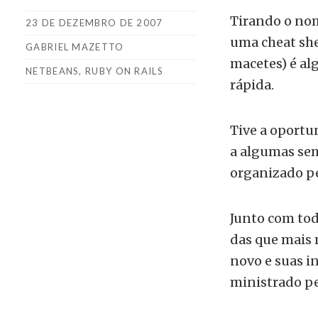
Tirando o nom
23 DE DEZEMBRO DE 2007
uma cheat she
GABRIEL MAZETTO
macetes) é al
NETBEANS
,
RUBY ON RAILS
rápida.
Tive a oportu
a algumas sem
organizado p
Junto com tod
das que mais 
novo e suas i
ministrado pe