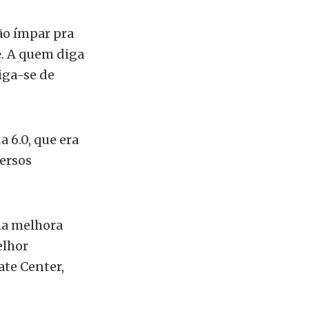
o ímpar pra
e
. A quem diga
iga-se de
a 6.0, que era
versos
ma melhora
elhor
ate Center,