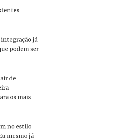
istentes
integração já
 que podem ser
air de
eira
ara os mais
em no estilo
 Eu mesmo já