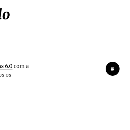
do
s 6.0
com a
os os