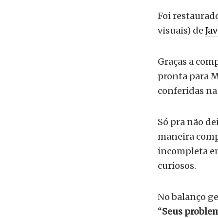
Foi restaurado
visuais) de
Ja
Graças a comp
pronta para M
conferidas n
Só pra não de
maneira compl
incompleta e
curiosos.
No balanço ge
“
Seus proble